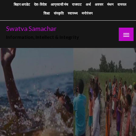
Skip
बिहार अपडेट
देश-विदेश
आप्रवासी मंच
राजपाट
अर्थ
अवसर
मंथन
वायरल
to
शिक्षा
संस्कृति
स्वास्थ्य
मनोरंजन
content
Swatva Samachar
Information, Intellect & Integrity