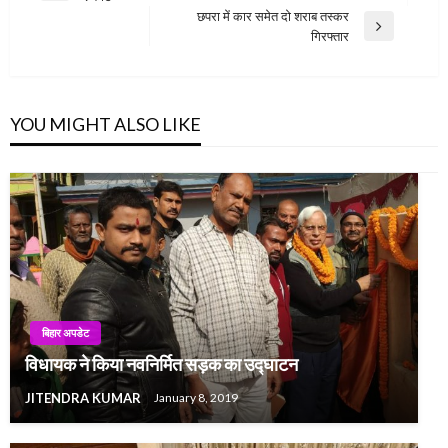
navigation
Post
छपरा में कार समेत दो शराब तस्कर
Next
गिरफ्तार
Post
YOU MIGHT ALSO LIKE
बिहार अपडेट
विधायक ने किया नवनिर्मित सड़क का उद्घाटन
JITENDRA KUMAR
January 8, 2019