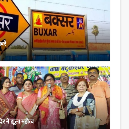
रें
र में झूला महोत्व