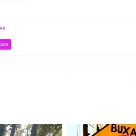
pta
posts