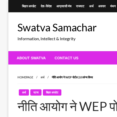
Skip
बिहार अपडेट
देश-विदेश
आप्रवासी मंच
राजपाट
अर्थ
अवसर
मंथन
to
content
Swatva Samachar
Information, Intellect & Integrity
ABOUT SWATVA
CONTACT US
HOMEPAGE
अर्थ
नीति आयोग ने WEP पोर्टल 2.0 लांन्च किया
अर्थ
पटना
बिहार अपडेट
नीति आयोग ने WEP पोर