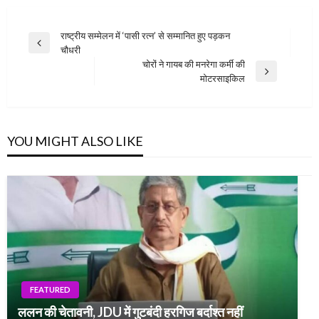
Post
राष्ट्रीय सम्मेलन में ‘पासी रत्न’ से सम्मानित हुए पड़कन
Previous
चौधरी
navigation
Post
चोरों ने गायब की मनरेगा कर्मी की
Next
मोटरसाइकिल
Post
YOU MIGHT ALSO LIKE
FEATURED
ललन की चेतावनी, JDU में गुटबंदी हरगिज बर्दाश्त नहीं