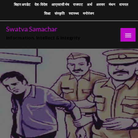
Skip
बिहार अपडेट
देश-विदेश
आप्रवासी मंच
राजपाट
अर्थ
अवसर
मंथन
वायरल
to
शिक्षा
संस्कृति
स्वास्थ्य
मनोरंजन
content
Swatva Samachar
Information, Intellect & Integrity