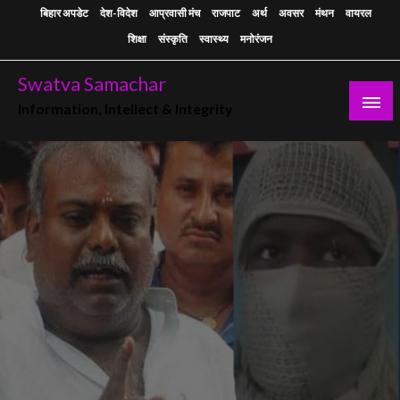
Skip
बिहार अपडेट
देश-विदेश
आप्रवासी मंच
राजपाट
अर्थ
अवसर
मंथन
वायरल
to
शिक्षा
संस्कृति
स्वास्थ्य
मनोरंजन
content
Swatva Samachar
Information, Intellect & Integrity