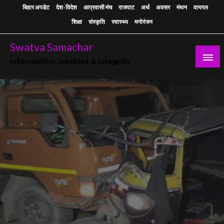
Skip
बिहार अपडेट
देश-विदेश
आप्रवासी मंच
राजपाट
अर्थ
अवसर
मंथन
वायरल
to
शिक्षा
संस्कृति
स्वास्थ्य
मनोरंजन
content
Swatva Samachar
Information, Intellect & Integrity