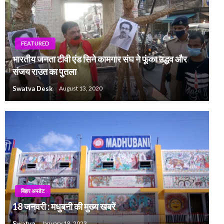
FEATURED
भारतीय जनता टीवी एंड सिने कामगार संघ ने फूंका उद्धव और
संजय राउत का पुतला
Swatva Desk
August 13, 2020
बिहार अपडेट
18 जनवरी : मधुबनी की मुख्य खबरें
Swatva
January 18, 2023