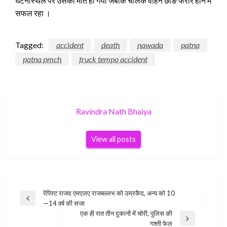
घटनास्थल पर उसकी मौत हो गयी जबकि चालक वाहन छोङ फरार होने में
सफल रहा ।
Tagged:
accident
death
nawada
patna
patna pmch
truck tempo accident
Ravindra Nath Bhaiya
View all posts
Post
रेपिस्ट राजद एमएलए राजबल्लभ को उम्रकैद, अन्य को 10
Previous
—14 वर्ष की सजा
navigation
Post
एक ही रात तीन दुकानों में चोरी, पुलिस की
Next
गश्ती फेल