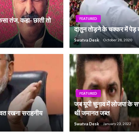
सा तंज, कहा- छाती तो
FEATURED
दातुन तोड़ने के चक्कर में पेड
Swatva Desk
October 28, 2020
FEATURED
जब यूपी चुनाव में लोजपा के स
थावत रखना सराहनीय
थी जमानत जब्त
Swatva Desk
January 23, 2022