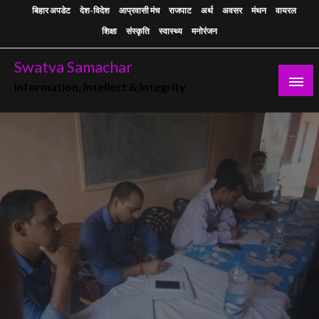
Skip
बिहार अपडेट
देश-विदेश
आप्रवासी मंच
राजपाट
अर्थ
अवसर
मंथन
वायरल
to
शिक्षा
संस्कृति
स्वास्थ्य
मनोरंजन
content
Swatva Samachar
Information, Intellect & Integrity