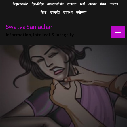
Skip
बिहार अपडेट
देश-विदेश
आप्रवासी मंच
राजपाट
अर्थ
अवसर
मंथन
वायरल
to
शिक्षा
संस्कृति
स्वास्थ्य
मनोरंजन
content
Swatva Samachar
Information, Intellect & Integrity