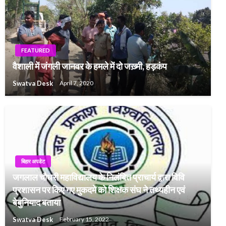
FEATURED
वैशाली में जंगली जानवर के हमले में दो जख़्मी, हड़कंप
Swatva Desk
April 7, 2020
बिहार अपडेट
जगलाल चौधरी महाविद्यालय के निलंबित प्राचार्य द्वारा विवि
प्रशासन पर किए गए मुकदमे को शिक्षक संघ ने तथ्यहीन एवं
बेबुनियाद बताया
Swatva Desk
February 15, 2022