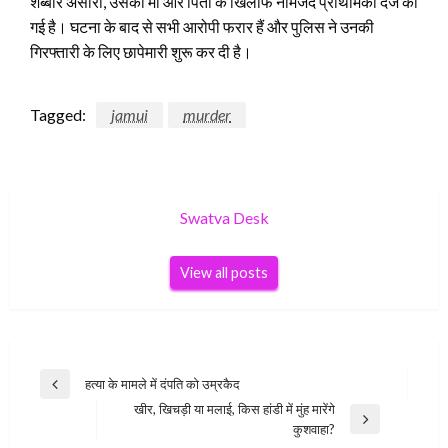
शब्बीर अंसारी, उसकी मां और पिता के खिलाफ नामजद प्राथमिकी दर्ज की
गई है। घटना के बाद से सभी आरोपी फरार हैं और पुलिस ने उनकी
गिरफ्तारी के लिए छापेमारी शुरू कर दी है।
Tagged:
jamui
murder
Swatva Desk
View all posts
Post
हत्या के मामले में दंपति को उम्रकैद
Previous
navigation
खीर, खिचड़ी या मलाई, किस हांडी में मुंह मारेंगे
Post
Next
कुशवाहा?
Post