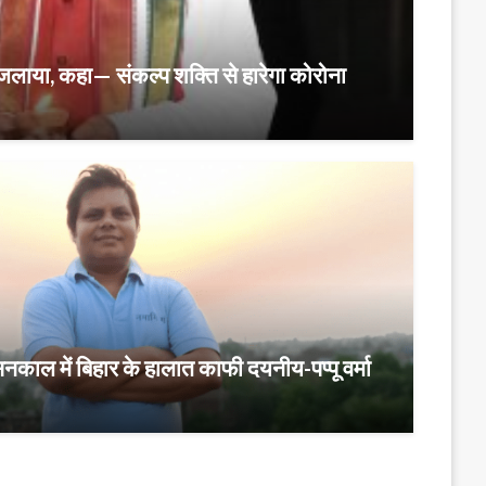
ीया जलाया, कहा— संकल्प शक्ति से हारेगा कोरोना
ासनकाल में बिहार के हालात काफी दयनीय-पप्पू वर्मा