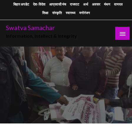
Skip
बिहार अपडेट
देश-विदेश
आप्रवासी मंच
राजपाट
अर्थ
अवसर
मंथन
वायरल
to
शिक्षा
संस्कृति
स्वास्थ्य
मनोरंजन
content
Swatva Samachar
Information, Intellect & Integrity