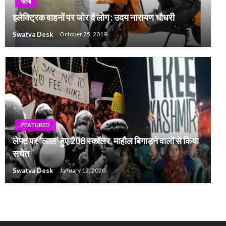
पटना
इलेक्ट्रिक वाहनों पर जोर दें लोग : उदय नारायण चौधरी
Swatva Desk
October 25, 2019
FEATURED
लेफ्ट पर ‘लाल’ हुए 208 स्कॉलर, माहौल बिगाड़ने वालों से किया
FEATURED
सचेत
BJP के विधानसभा मार्च पर लाठीचार्ज, कई नेता जख्मी
Swatva Desk
January 12, 2020
Swatva Desk
July 13, 2023