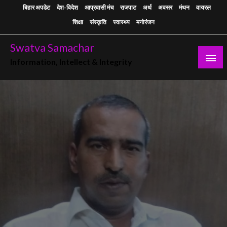
Skip
बिहार अपडेट
देश-विदेश
आप्रवासी मंच
राजपाट
अर्थ
अवसर
मंथन
वायरल
to
शिक्षा
संस्कृति
स्वास्थ्य
मनोरंजन
content
Swatva Samachar
Information, Intellect & Integrity