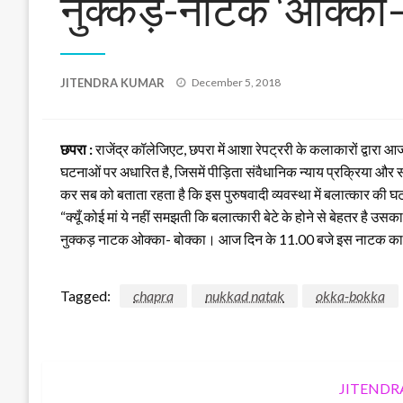
नुक्कड़-नाटक ‘ओक्का—ब
Posted
JITENDRA KUMAR
December 5, 2018
on
छपरा :
राजेंद्र कॉलेजिएट, छपरा में आशा रेपट्ररी के कलाकारों द्वार
घटनाओं पर अधारित है, जिसमें पीड़िता संवैधानिक न्‍याय प्रक्रिया और स
कर सब को बताता रहता है कि इस पुरुषवादी व्यवस्था में बलात्कार की घ
“क्यूँ कोई मां ये नहीं समझती कि बलात्कारी बेटे के होने से बेहतर है 
नुक्कड़ नाटक ओक्का- बोक्का। आज दिन के 11.00 बजे इस नाटक का मंचन छ
Tagged:
chapra
nukkad natak
okka-bokka
JITENDR