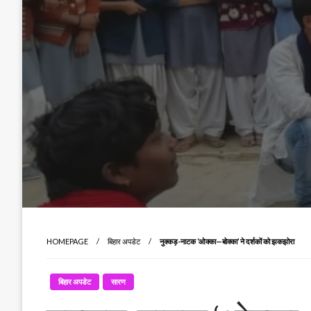
HOMEPAGE
बिहार अपडेट
नुक्कड़-नाटक ‘ओक्का—बोक्का’ ने दर्शकों को झकझोरा
बिहार अपडेट
सारण