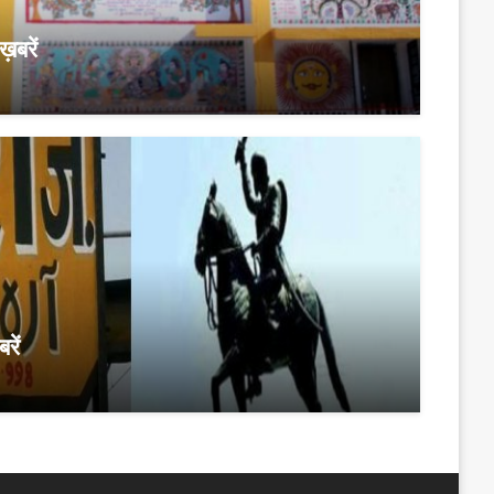
़बरें
रें