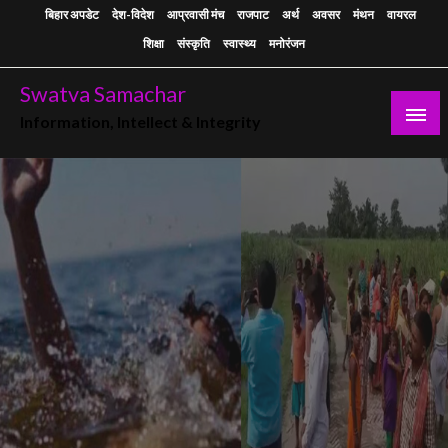
Skip
बिहार अपडेट
देश-विदेश
आप्रवासी मंच
राजपाट
अर्थ
अवसर
मंथन
वायरल
to
शिक्षा
संस्कृति
स्वास्थ्य
मनोरंजन
content
Swatva Samachar
Information, Intellect & Integrity