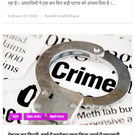
रहा है। अपराधियों ने एक बार फिर बड़ी घटना को अंजाम दिया है।…
Posted
February 19, 2024
Ravindra Nath Bhaiya
on
पटना
बिहार अपडेट
बिहारी समाज
मेहनत कर दिल्ली-दुबई में कारोबार खड़ा किया,जमुई में खानदानी