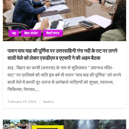
बाढ़
बिहार अपडेट
बिहारी समाज
पावन माघ माह की पूर्णिमा पर उत्तरवाहिनी गंगा नदी के तट पर लगने
वाली मेले को लेकर एसडीएम व एएसपी ने की अहम बैठक
बाढ़ : बिहार का काशी (बनारस) के नाम से सुविख्यात ” उमानाथ मंदिर-
घाट” पर प्रतिवर्ष की भांति इस बर्ष भी पावन “माघ माह की पूर्णिमा” को लगने
बाली मेले में काफी दूर-दराज से आनेबाले यात्रियों को सुरक्षा, स्वास्थ्य,
चिकित्सा, पेयजल,…
Posted
February 19, 2024
Swatva
on