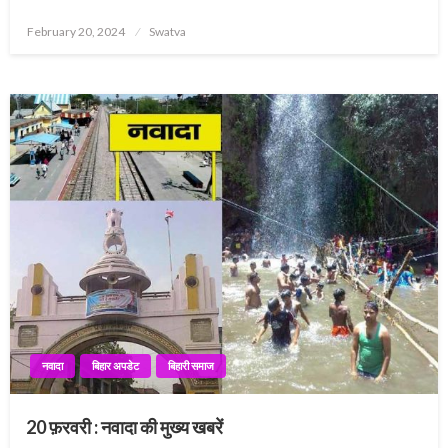
Posted
February 20, 2024
Swatva
on
नवादा
बिहार अपडेट
बिहारी समाज
20 फ़रवरी : नवादा की मुख्य खबरें