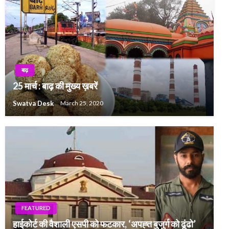
बाढ़
25 मार्च : बाढ़ की मुख्य ख़बरें
Swatva Desk
March 25, 2020
FEATURED
हाईकोर्ट की वैशाली एसपी को फटकार, ‘अपह्त बुजुर्ग को ढूंढो’