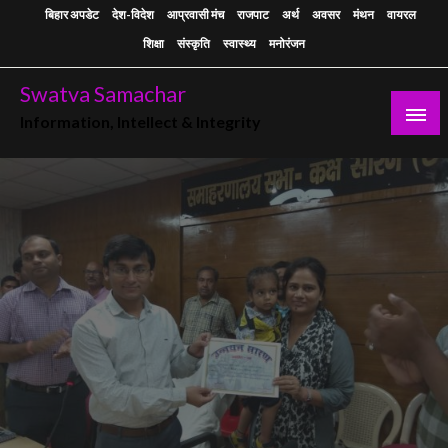
Skip
बिहार अपडेट
देश-विदेश
आप्रवासी मंच
राजपाट
अर्थ
अवसर
मंथन
वायरल
to
शिक्षा
संस्कृति
स्वास्थ्य
मनोरंजन
content
Swatva Samachar
Information, Intellect & Integrity