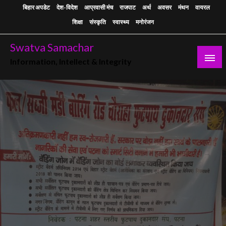
Skip
बिहार अपडेट
देश-विदेश
आप्रवासी मंच
राजपाट
अर्थ
अवसर
मंथन
वायरल
to
शिक्षा
संस्कृति
स्वास्थ्य
मनोरंजन
content
Swatva Samachar
Information, Intellect & Integrity