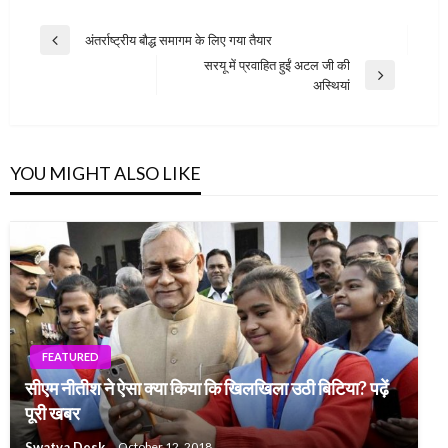
Post
अंतर्राष्ट्रीय बौद्ध समागम के लिए गया तैयार
Previous
navigation
सरयू में प्रवाहित हुईं अटल जी की
Post
Next
अस्थियां
Post
YOU MIGHT ALSO LIKE
FEATURED
सीएम नीतीश ने ऐसा क्या किया कि खिलखिला उठी बिटिया? पढ़ें
पूरी खबर
Swatva Desk
October 12, 2018