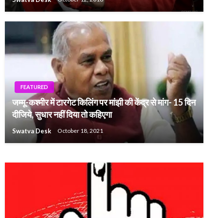
FEATURED
जम्मू-कश्मीर में टारगेट किलिंग पर मांझी की केंद्र से मांग- 15 दिन
FEATURED
दीजिये, सुधार नहीं दिया तो कहिएगा
हरिवंश पर JDU आगबबूला, पार्टी से निकालने की तैयारी
Swatva Desk
October 18, 2021
Swatva Desk
May 29, 2023