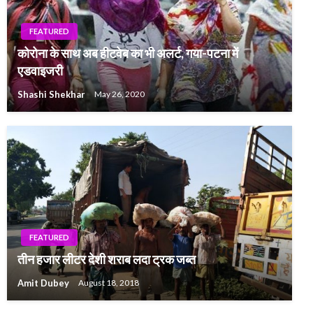
FEATURED
कोरोना के साथ अब हीटवेब का भी अलर्ट, गया-पटना में
एडवाइजरी
Shashi Shekhar
May 26, 2020
FEATURED
तीन हजार लीटर देशी शराब लदा ट्रक जब्त
Amit Dubey
August 18, 2018