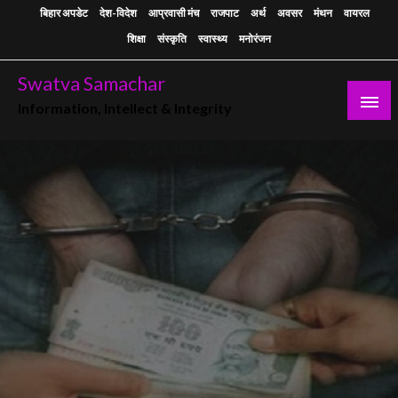
Skip
बिहार अपडेट
देश-विदेश
आप्रवासी मंच
राजपाट
अर्थ
अवसर
मंथन
वायरल
to
शिक्षा
संस्कृति
स्वास्थ्य
मनोरंजन
content
Swatva Samachar
Information, Intellect & Integrity