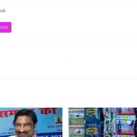
esk
posts