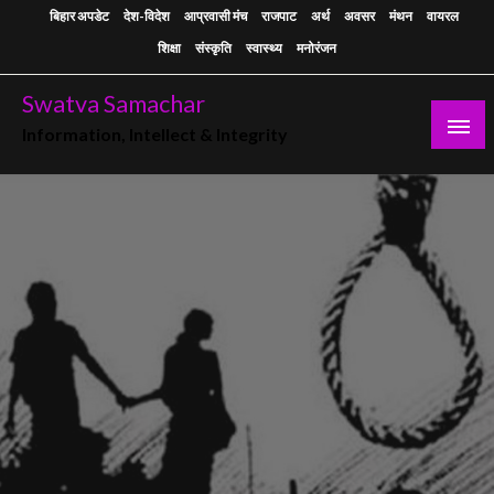
Skip
बिहार अपडेट
देश-विदेश
आप्रवासी मंच
राजपाट
अर्थ
अवसर
मंथन
वायरल
to
शिक्षा
संस्कृति
स्वास्थ्य
मनोरंजन
content
Swatva Samachar
Information, Intellect & Integrity