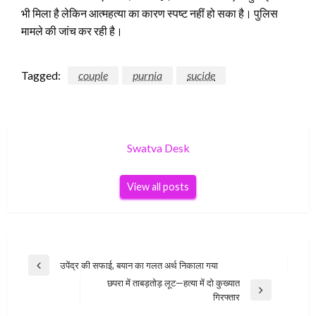
भी मिला है लेकिन आत्‍महत्‍या का कारण स्‍पष्‍ट नहीं हो सका है। पुलिस
मामले की जांच कर रही है।
Tagged:
couple
purnia
sucide
Swatva Desk
View all posts
Post
उपेंद्र की सफाई, बयान का गलत अर्थ निकाला गया
Previous
navigation
छपरा में ताबड़तोड़ लूट—हत्या में दो कुख्यात
Post
Next
गिरफ्तार
Post