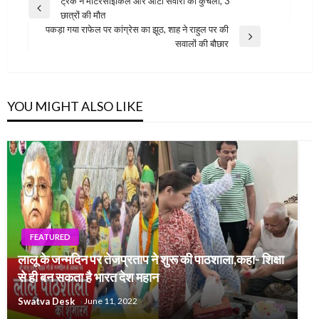
Post
ट्रक ने मोटरसाइकिल और ऑटो सवारों को कुचला, 3
Previous
छात्रों की मौत
navigation
Post
पकड़ा गया राफेल पर कांग्रेस का झूठ, शाह ने राहुल पर की
Next
सवालों की बौछार
Post
YOU MIGHT ALSO LIKE
FEATURED
लालू के जन्मदिन पर तेजप्रताप ने शुरू की पाठशाला,कहा- शिक्षा
से ही बन सकता है भारत देश महान
Swatva Desk
June 11, 2022