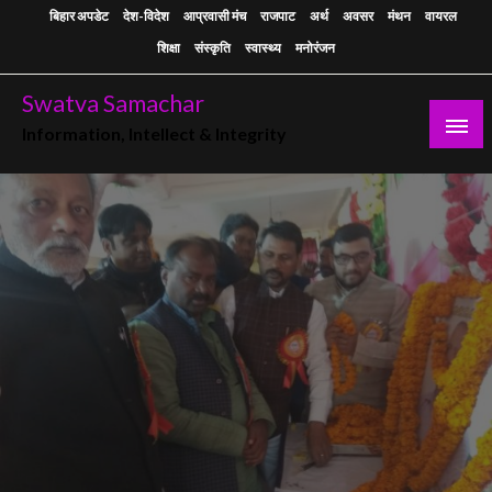
Skip
बिहार अपडेट
देश-विदेश
आप्रवासी मंच
राजपाट
अर्थ
अवसर
मंथन
वायरल
to
शिक्षा
संस्कृति
स्वास्थ्य
मनोरंजन
content
Swatva Samachar
Information, Intellect & Integrity