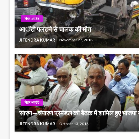
बिहार अपडेट
आॅटो पलटने से चालक की मौत
JITENDRA KUMAR
November 27, 2018
बिहार अपडेट
सारण—चंपारण प्रमंडल की बैठक में शामिल हुए भाजपा 
JITENDRA KUMAR
October 13, 2018