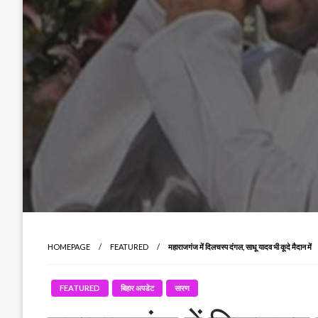
HOMEPAGE
FEATURED
महाराजगंज में दिलचस्प दंगल, साधू यादव भी कूदे मैदान में
FEATURED
बिहार अपडेट
सारण