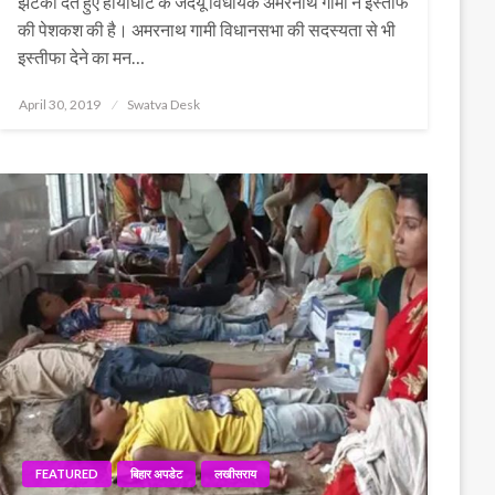
झटका देते हुए हायाघाट के जदयू विधायक अमरनाथ गामी ने इस्तीफे
की पेशकश की है। अमरनाथ गामी विधानसभा की सदस्यता से भी
इस्तीफा देने का मन…
Posted
April 30, 2019
Swatva Desk
on
FEATURED
बिहार अपडेट
लखीसराय