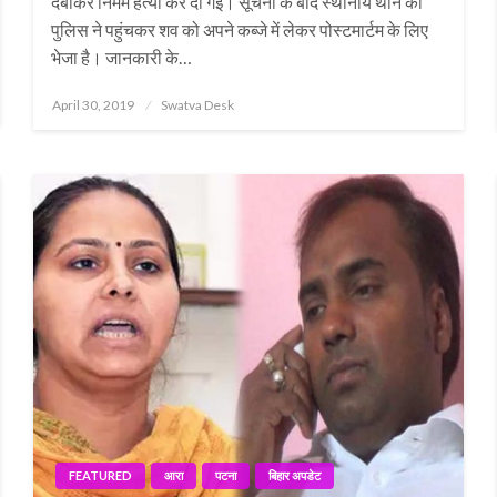
दबाकर निर्मम हत्या कर दी गई। सूचना के बाद स्थानीय थाने की
पुलिस ने पहुंचकर शव को अपने कब्जे में लेकर पोस्टमार्टम के लिए
भेजा है। जानकारी के…
Posted
April 30, 2019
Swatva Desk
on
FEATURED
आरा
पटना
बिहार अपडेट