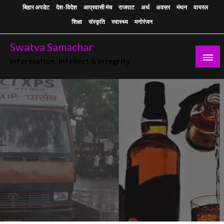
Skip
बिहार अपडेट
देश-विदेश
आप्रवासी मंच
राजपाट
अर्थ
अवसर
मंथन
वायरल
to
शिक्षा
संस्कृति
स्वास्थ्य
मनोरंजन
content
Swatva Samachar
Information, Intellect & Integrity