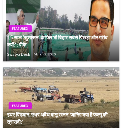
FEATURED
15 साल ‘सुशासन’ के फिर भी बिहार सबसे पिछड़ा और गरीब
क्यों? : पीके
Swatva Desk
March 2, 2020
FEATURED
इधर पिंडदान, उधर अवैध बालू खनन, जानिए क्या है फल्गू की
त्रासदी?