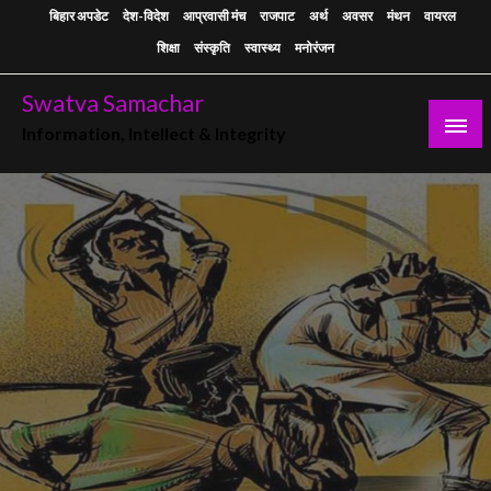
Skip
बिहार अपडेट
देश-विदेश
आप्रवासी मंच
राजपाट
अर्थ
अवसर
मंथन
वायरल
to
शिक्षा
संस्कृति
स्वास्थ्य
मनोरंजन
content
Swatva Samachar
Information, Intellect & Integrity