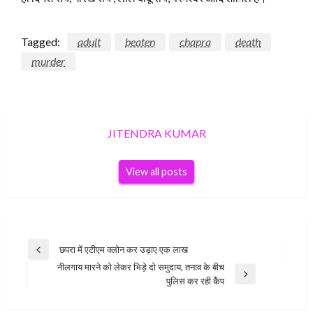
Tagged:
adult
beaten
chapra
death
murder
JITENDRA KUMAR
View all posts
Post
छपरा में एटीएम क्लोन कर उड़ाए एक लाख
Previous
navigation
नीलगाय मारने को लेकर भिड़े दो समुदाय, तनाव के बीच
Post
Next
पुलिस कर रही कैंप
Post