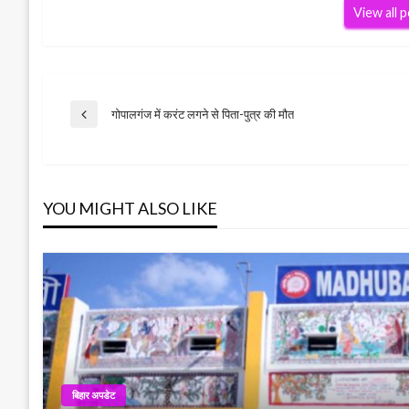
View all 
Post
गोपालगंज में करंट लगने से पिता-पुत्र की मौत
Previous
Post
navigation
YOU MIGHT ALSO LIKE
बिहार अपडेट