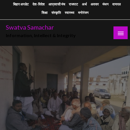
Skip
बिहार अपडेट
देश-विदेश
आप्रवासी मंच
राजपाट
अर्थ
अवसर
मंथन
वायरल
to
शिक्षा
संस्कृति
स्वास्थ्य
मनोरंजन
content
Swatva Samachar
Information, Intellect & Integrity