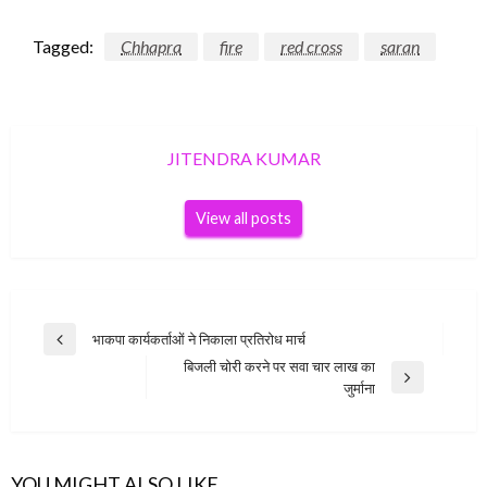
Tagged:
Chhapra
fire
red cross
saran
JITENDRA KUMAR
View all posts
Post
भाकपा कार्यकर्ताओं ने निकाला प्रतिरोध मार्च
Previous
navigation
बिजली चोरी करने पर सवा चार लाख का
Post
Next
जुर्माना
Post
YOU MIGHT ALSO LIKE