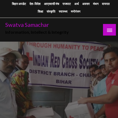
Skip
बिहार अपडेट
देश-विदेश
आप्रवासी मंच
राजपाट
अर्थ
अवसर
मंथन
वायरल
to
शिक्षा
संस्कृति
स्वास्थ्य
मनोरंजन
content
Swatva Samachar
Information, Intellect & Integrity