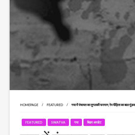
HOMEPAGE
FEATURED
गया में पंचायत का तुगलकी फरमान, रेप पीड़िता का बाल मुंडव
FEATURED
SWATVA
गया
बिहार अपडेट