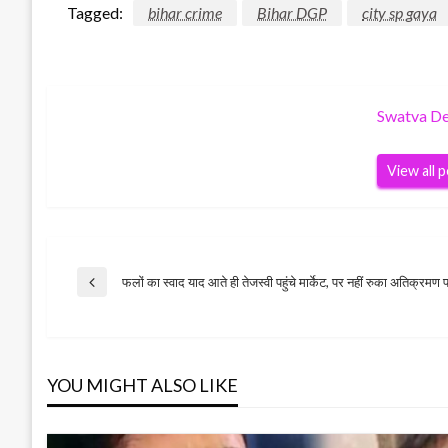
Tagged:
bihar crime
Bihar DGP
city sp gaya
Swatva D
View all 
Post
फलों का स्वाद याद आते ही तेजस्वी पहुंचे मार्केट, पर नहीं रुका अतिक्रमण
Previous
Post
navigation
YOU MIGHT ALSO LIKE