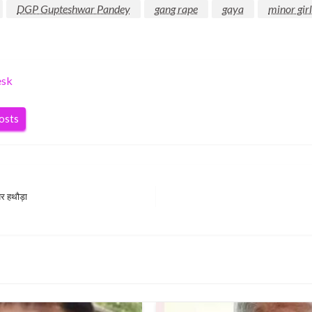
DGP Gupteshwar Pandey
gang rape
gaya
minor girl
esk
posts
 पर हथौड़ा