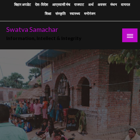
Skip
बिहार अपडेट
देश-विदेश
आप्रवासी मंच
राजपाट
अर्थ
अवसर
मंथन
वायरल
to
शिक्षा
संस्कृति
स्वास्थ्य
मनोरंजन
content
Swatva Samachar
Information, Intellect & Integrity