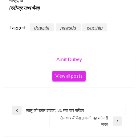
मौजूद थे।
(रवीन्द्र नाथ भैया)
Tagged:
draught
nawada
worship
Amit Dubey
View all posts
Post
लालू को डबल झटका, 30 तक करें सरेंडर
Previous
navigation
तेज धार में विद्यालय की चहारदीवारी
Post
Next
ध्वस्त
Post