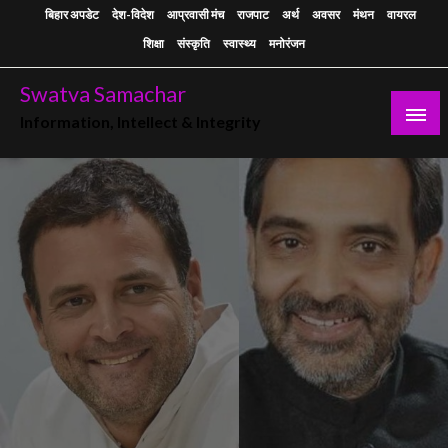
Skip
बिहार अपडेट
देश-विदेश
आप्रवासी मंच
राजपाट
अर्थ
अवसर
मंथन
वायरल
to
शिक्षा
संस्कृति
स्वास्थ्य
मनोरंजन
content
Swatva Samachar
Information, Intellect & Integrity