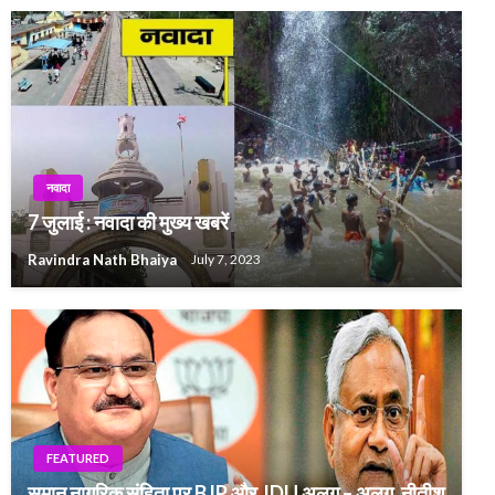
नवादा
7 जुलाई : नवादा की मुख्य खबरें
Ravindra Nath Bhaiya
July 7, 2023
FEATURED
समान नागरिक संहिता पर BJP और JDU अलग – अलग, नीतीश