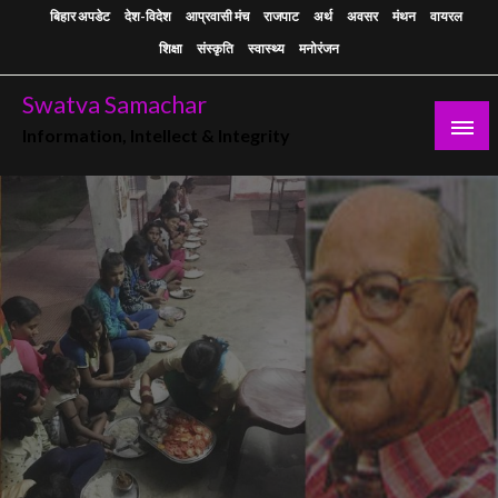
Skip
बिहार अपडेट
देश-विदेश
आप्रवासी मंच
राजपाट
अर्थ
अवसर
मंथन
वायरल
to
शिक्षा
संस्कृति
स्वास्थ्य
मनोरंजन
content
Swatva Samachar
Information, Intellect & Integrity