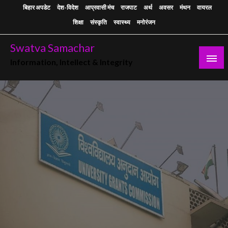
Skip
बिहार अपडेट
देश-विदेश
आप्रवासी मंच
राजपाट
अर्थ
अवसर
मंथन
वायरल
to
शिक्षा
संस्कृति
स्वास्थ्य
मनोरंजन
content
Swatva Samachar
Information, Intellect & Integrity