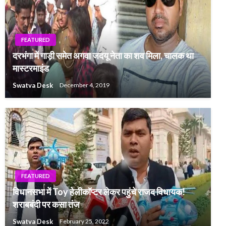
FEATURED
दरभंगा में गाड़ी समेत अगवा जदयू नेता का शव मिला, चालक था
मास्टरमाइंड
Swatva Desk
December 4, 2019
FEATURED
विधानसभा में Toy हेलीकॉप्टर लेकर पहुंचे राजद विधायक!
DELHI
शराबबंदी पर कसा तंज
पत्रकारिता का लक्ष्य समाज की पक्षधरता: प्रो. बल्देव भाई शर्मा
Swatva Desk
February 25, 2022