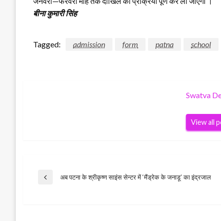
जनवरी—फरवरी माह तक दाखिले की प्रक्रिया पूर्ण कर ली जाएगी ।
बीना कुमारी सिंह
Tagged:
admission
form
patna
school
Swatva D
View all 
Post
अब पटना के श्रीकृष्ण साइंस सेन्टर में ‘मैंड्रेक के जनाडू’ का इंद्रजाल
Previous
Post
navigation