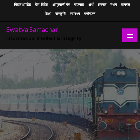
Skip
बिहार अपडेट
देश-विदेश
आप्रवासी मंच
राजपाट
अर्थ
अवसर
मंथन
वायरल
to
शिक्षा
संस्कृति
स्वास्थ्य
मनोरंजन
content
Swatva Samachar
Information, Intellect & Integrity