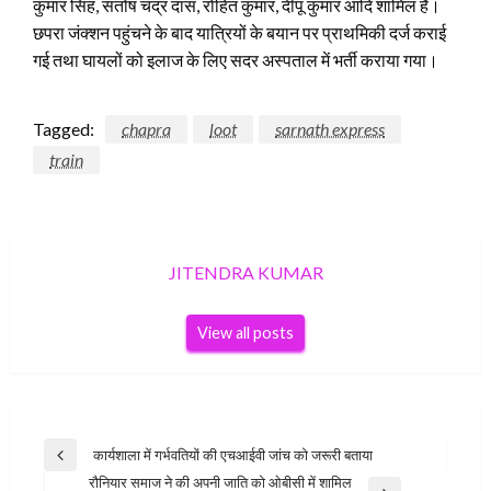
कुमार सिंह, संतोष चंद्र दास, रोहित कुमार, दीपू कुमार आदि शामिल हैंं।
छपरा जंक्शन पहुंचने के बाद यात्रियों के बयान पर प्राथमिकी दर्ज कराई
गई तथा घायलों को इलाज के लिए सदर अस्पताल में भर्ती कराया गया।
Tagged:
chapra
loot
sarnath express
train
JITENDRA KUMAR
View all posts
Post
कार्यशाला में गर्भवतियों की एचआईवी जांच को जरूरी बताया
Previous
navigation
रौनियार समाज ने की अपनी जाति को ओबीसी में शामिल
Post