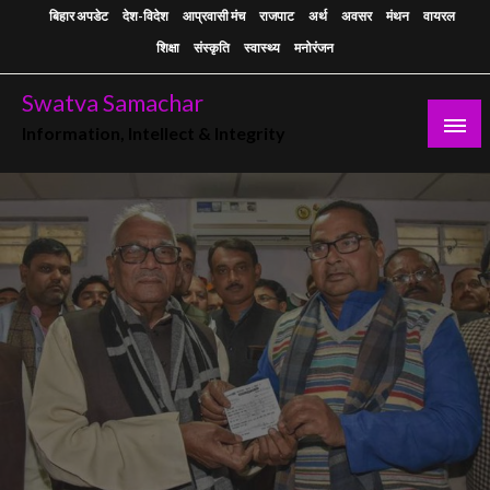
Skip
बिहार अपडेट
देश-विदेश
आप्रवासी मंच
राजपाट
अर्थ
अवसर
मंथन
वायरल
to
शिक्षा
संस्कृति
स्वास्थ्य
मनोरंजन
content
Swatva Samachar
Information, Intellect & Integrity