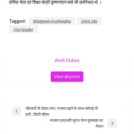
वरिष्ठ नेता एवं शिक्षा मंत्री कृष्णनंदन वर्मा भी उपस्थित थे ।
Tagged:
bhagwan kushwaha
joins jdu
rlsp leader
Amit Dubey
View all posts
Post
जीएसटी से दोहरा लाभ, राजस्व बढ़ने के साथ महंगाई भी
Previous
घटी : डिप्टी सीएम
navigation
Post
भाजपा एमएलसी सूरज नंदन कुशवाहा का
Next
निधन
Post