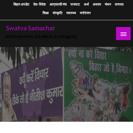
Skip
बिहार अपडेट
देश-विदेश
आप्रवासी मंच
राजपाट
अर्थ
अवसर
मंथन
वायरल
to
शिक्षा
संस्कृति
स्वास्थ्य
मनोरंजन
content
Swatva Samachar
Information, Intellect & Integrity