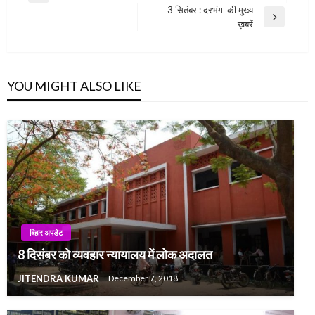
navigation
3 सितंबर : दरभंगा की मुख्य
Post
Next
ख़बरें
Post
YOU MIGHT ALSO LIKE
बिहार अपडेट
8 दिसंबर को व्यवहार न्यायालय में लोक अदालत
JITENDRA KUMAR
December 7, 2018