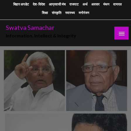
Skip
बिहार अपडेट
देश-विदेश
आप्रवासी मंच
राजपाट
अर्थ
अवसर
मंथन
वायरल
to
शिक्षा
संस्कृति
स्वास्थ्य
मनोरंजन
content
Swatva Samachar
Information, Intellect & Integrity