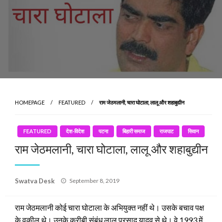
HOMEPAGE
FEATURED
राम जेठमलानी, चारा घोटाला, लालू और शहाबुद्यीन
FEATURED
देश-विदेश
पटना
बिहारी समाज
राजपाट
सिवान
राम जेठमलानी, चारा घोटाला, लालू और शहाबुद्यीन
Posted
Swatva Desk
September 8, 2019
on
राम जेठमलानी कोई चारा घोटाला के अभियुक्त नहीं थे। उसके बचाव पक्ष
के वकील थे। उनके करीबी संबंध लालू प्रसाद यादव से थे। वे 1993 में