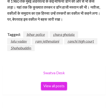
से 1980 तक मुंबई अंडरवर्ल्ड के कई माफिया डॉन की ओर से भी केस
लड़ा। यहां तक कि कुख्यात तस्कर व डाॅन हाजी मस्तान की भी। नतीजा,
वकीलों के समुदाय का एक हिस्सा उन्हें तस्करों का वकील भी कहने लगा।
पर, बेपरवाह इस वकील ने बहस जारी रखा।
Tagged:
bihar police
chara ghotala
lalu yadav
ram jethmalani
ranchi high court
Shahabuddin
Swatva Desk
View all posts