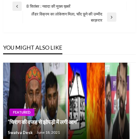
Post
8 सितंबर : नवादा की मुख्य ख़बरें
Previous
navigation
लैंडर विक्रम का लोकेशन मिला, चाँद छूने की उम्मीद
Post
Next
बरक़रार
Post
YOU MIGHT ALSO LIKE
FEATURED
‘चिराग की वजह से झोपड़ी में लगी आग’
Swatva Desk
June 18, 2021