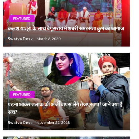
FEATURED
कलश यात्रा के साथ बेगूसराय में शबरी समरसता कुंभ का आगाज
Swatva Desk
March 6, 2020
FEATURED
पटना आकर तलाक की अर्जी वापस लेंगे तेजप्रताप! जानें क्या है
सच?
Swatva Desk
November 21, 2018