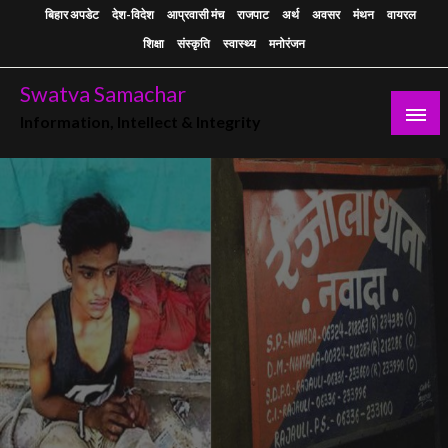
Skip
बिहार अपडेट
देश-विदेश
आप्रवासी मंच
राजपाट
अर्थ
अवसर
मंथन
वायरल
to
शिक्षा
संस्कृति
स्वास्थ्य
मनोरंजन
content
Swatva Samachar
Information, Intellect & Integrity