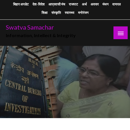
Skip
बिहार अपडेट
देश-विदेश
आप्रवासी मंच
राजपाट
अर्थ
अवसर
मंथन
वायरल
to
शिक्षा
संस्कृति
स्वास्थ्य
मनोरंजन
content
Swatva Samachar
Information, Intellect & Integrity