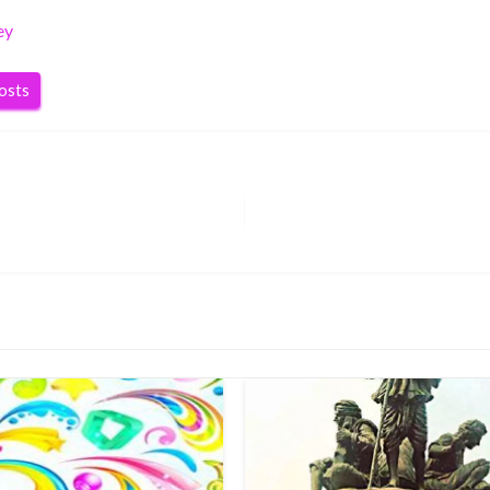
ey
posts