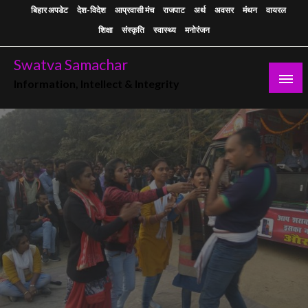
Skip
बिहार अपडेट
देश-विदेश
आप्रवासी मंच
राजपाट
अर्थ
अवसर
मंथन
वायरल
to
शिक्षा
संस्कृति
स्वास्थ्य
मनोरंजन
content
Swatva Samachar
Information, Intellect & Integrity