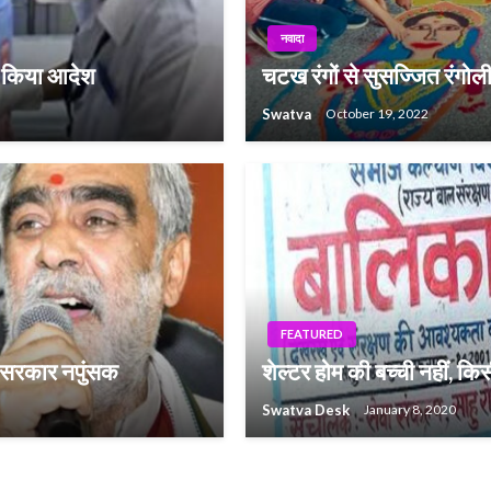
नवादा
री किया आदेश
चटख रंगों से सुसज्जित रंगोली 
Swatva
October 19, 2022
FEATURED
ार सरकार नपुंसक
शेल्टर होम की बच्ची नहीं, कि
Swatva Desk
January 8, 2020