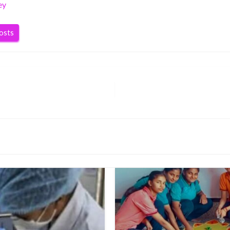
ey
posts