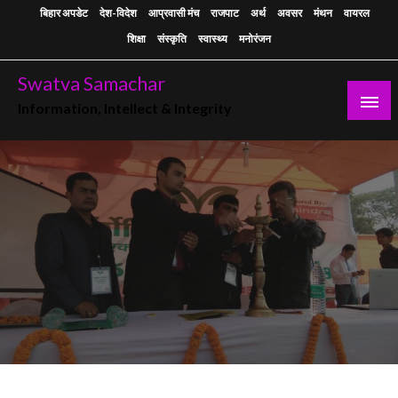
Skip
बिहार अपडेट
देश-विदेश
आप्रवासी मंच
राजपाट
अर्थ
अवसर
मंथन
वायरल
to
शिक्षा
संस्कृति
स्वास्थ्य
मनोरंजन
content
Swatva Samachar
Information, Intellect & Integrity