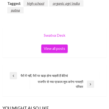
Tagged:
high school
organic agri india
patna
Swatva Desk
View all posts
Post
पैरों में नहीं, पैरों पर खड़ा होना चाहती हैं बेटियां
Previous
navigation
राजगीर से नया प्रकल्प शुरू करेगा गायत्री
Post
Next
परिवार
Post
YOU MIGHT ALSO LIKE