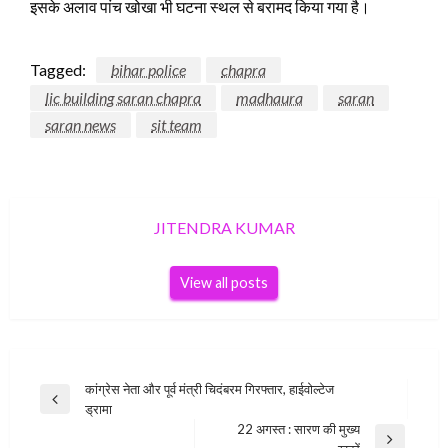
इसके अलाव पांच खोखा भी घटना स्थल से बरामद किया गया है।
Tagged:
bihar police
chapra
lic building saran chapra
madhaura
saran
saran news
sit team
JITENDRA KUMAR
View all posts
Post
कांग्रेस नेता और पूर्व मंत्री चिदंबरम गिरफ्तार, हाईवोल्टेज
Previous
ड्रामा
navigation
Post
22 अगस्त : सारण की मुख्य
Next