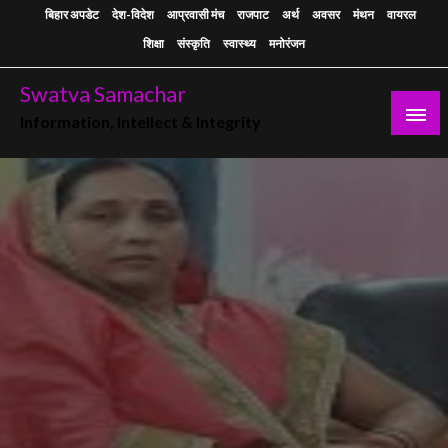
Skip
बिहार अपडेट
देश-विदेश
आप्रवासी मंच
राजपाट
अर्थ
अवसर
मंथन
वायरल
to
शिक्षा
संस्कृति
स्वास्थ्य
मनोरंजन
content
Swatva Samachar
Information, Intellect & Integrity