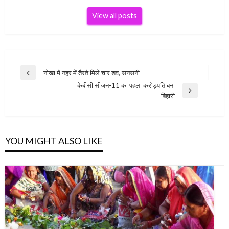
View all posts
Post
नोखा में नहर में तैरते मिले चार शव, सनसनी
Previous
navigation
केबीसी सीजन-11 का पहला करोड़पति बना
Post
Next
बिहारी
Post
YOU MIGHT ALSO LIKE