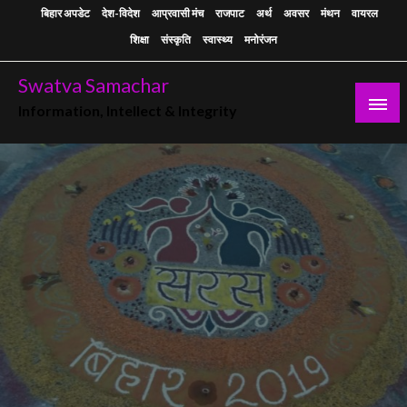
Skip
बिहार अपडेट
देश-विदेश
आप्रवासी मंच
राजपाट
अर्थ
अवसर
मंथन
वायरल
to
शिक्षा
संस्कृति
स्वास्थ्य
मनोरंजन
content
Swatva Samachar
Information, Intellect & Integrity