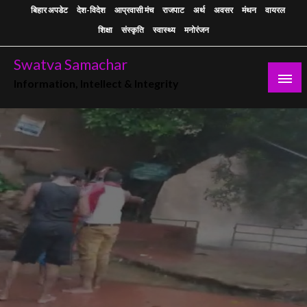
Skip
बिहार अपडेट
देश-विदेश
आप्रवासी मंच
राजपाट
अर्थ
अवसर
मंथन
वायरल
to
शिक्षा
संस्कृति
स्वास्थ्य
मनोरंजन
content
Swatva Samachar
Information, Intellect & Integrity