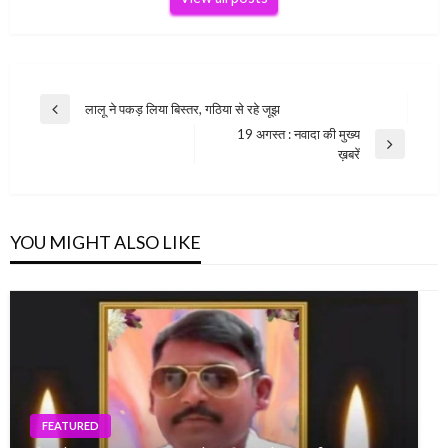
Post
लालू ने पकड़ लिया बिस्तर, गठिया से रहे जूझ
Previous
navigation
19 अगस्त : नवादा की मुख्य
Post
Next
ख़बरें
Post
YOU MIGHT ALSO LIKE
FEATURED