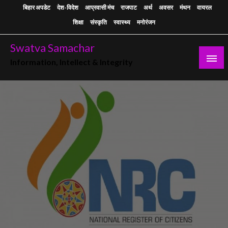
Skip
बिहार अपडेट
देश-विदेश
आप्रवासी मंच
राजपाट
अर्थ
अवसर
मंथन
वायरल
to
शिक्षा
संस्कृति
स्वास्थ्य
मनोरंजन
content
Swatva Samachar
Information, Intellect & Integrity