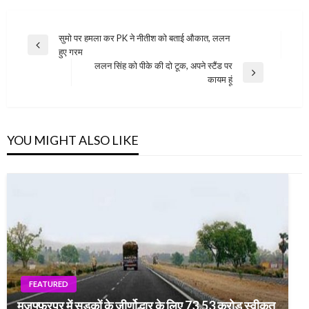
Post
सुमो पर हमला कर PK ने नीतीश को बताई औकात, ललन
Previous
हुए गरम
navigation
Post
ललन सिंह को पीके की दो टूक, अपने स्टैंड पर
Next
कायम हूं
Post
YOU MIGHT ALSO LIKE
FEATURED
मुजफ्फरपुर में सड़कों के जीर्णोद्धार के लिए 73.53 करोड़ स्वीकृत