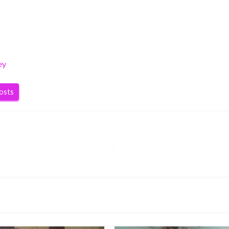
ey
posts